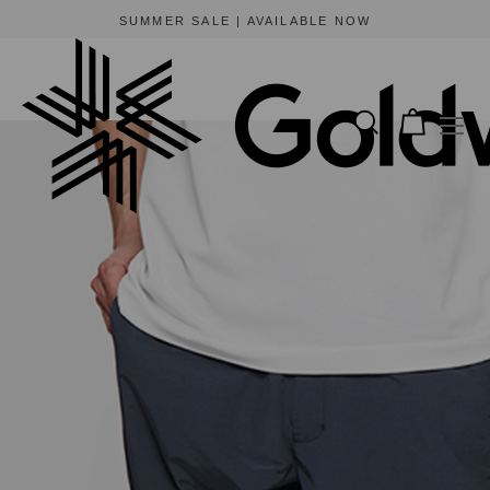
BEWARE OF FRAUDULENT WEBSITES
The only official online store for Goldwin is https://www.goldwin-global.com