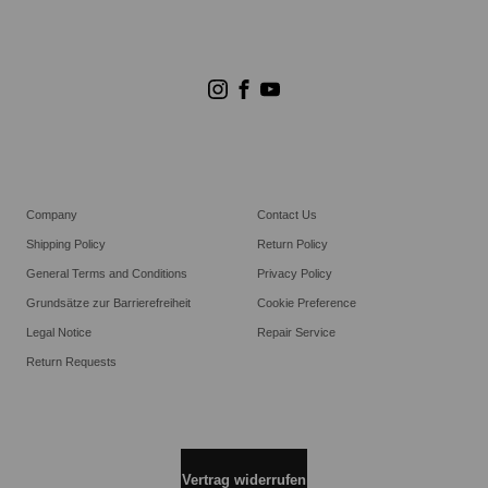
Store Suchen
Goldwin Stores
Company
Contact Us
Shipping Policy
Return Policy
General Terms and Conditions
Privacy Policy
Grundsätze zur Barrierefreiheit
Cookie Preference
Legal Notice
Repair Service
Return Requests
Vertrag widerrufen