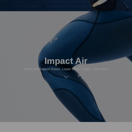
Impact Air
Tights that Support Knees, Lower Back, Thighs, and Calves