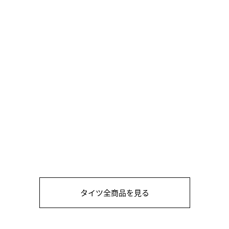
MENS
3F19130 ¥13,200
BUY
(税込)
WOMENS
3FW19130 ¥13,200
BUY
(税込)
タイツ全商品を見る