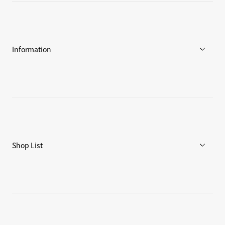
Goldwinについて
アスリート / アンバサダー
環境への取り組み
Information
ニュース
ブログ
リペア/保証
Shop List
重要なお知らせ
店舗一覧
Goldwin Store