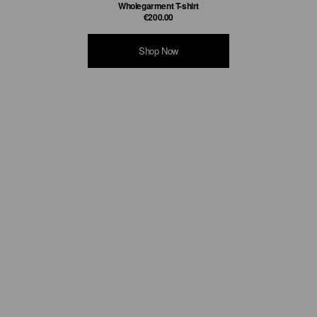
Wholegarment T-shirt
Wholegarment T-shirt
€200.00
€200.00
Shop Now
Shop Now