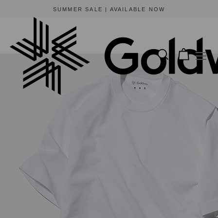
BEWARE OF FRAUDULENT WEBSITES
The only official online store for Goldwin is https://www.goldwin-global.com.