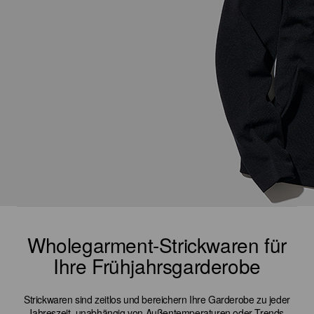
Wholegarment-Strickwaren für
Ihre Frühjahrsgarderobe
Strickwaren sind zeitlos und bereichern Ihre Garderobe zu jeder
Jahreszeit, unabhängig von Außentemperaturen oder Trends.