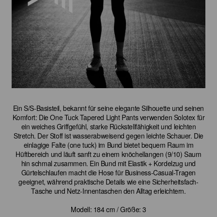
Ein S/S-Basisteil, bekannt für seine elegante Silhouette und seinen
Komfort: Die One Tuck Tapered Light Pants verwenden Solotex für
ein weiches Griffgefühl, starke Rückstellfähigkeit und leichten
Stretch. Der Stoff ist wasserabweisend gegen leichte Schauer. Die
einlagige Falte (one tuck) im Bund bietet bequem Raum im
Hüftbereich und läuft sanft zu einem knöchellangen (9/10) Saum
hin schmal zusammen. Ein Bund mit Elastik + Kordelzug und
Gürtelschlaufen macht die Hose für Business-Casual-Tragen
geeignet, während praktische Details wie eine Sicherheitsfach-
Tasche und Netz-Innentaschen den Alltag erleichtern.
Modell: 184 cm / Größe: 3