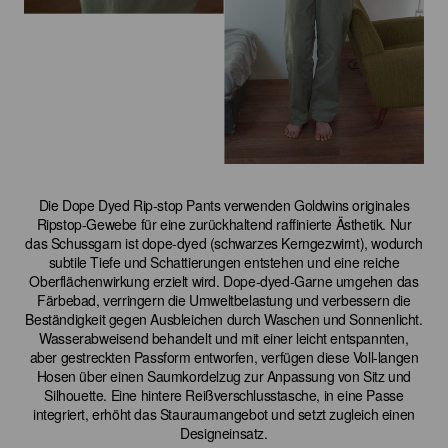
Die Dope Dyed Rip-stop Pants verwenden Goldwins originales
Ripstop-Gewebe für eine zurückhaltend raffinierte Ästhetik. Nur
das Schussgarn ist dope-dyed (schwarzes Kerngezwirnt), wodurch
subtile Tiefe und Schattierungen entstehen und eine reiche
Oberflächenwirkung erzielt wird. Dope-dyed-Garne umgehen das
Färbebad, verringern die Umweltbelastung und verbessern die
Beständigkeit gegen Ausbleichen durch Waschen und Sonnenlicht.
Wasserabweisend behandelt und mit einer leicht entspannten,
aber gestreckten Passform entworfen, verfügen diese Voll-langen
Hosen über einen Saumkordelzug zur Anpassung von Sitz und
Silhouette. Eine hintere Reißverschlusstasche, in eine Passe
integriert, erhöht das Stauraumangebot und setzt zugleich einen
Designeinsatz.