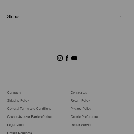
Reparaturservice
Stores
Store Suchen
Goldwin Stores
Company
Contact Us
Shipping Policy
Return Policy
General Terms and Conditions
Privacy Policy
Grundsätze zur Barrierefreiheit
Cookie Preference
Legal Notice
Repair Service
Return Requests