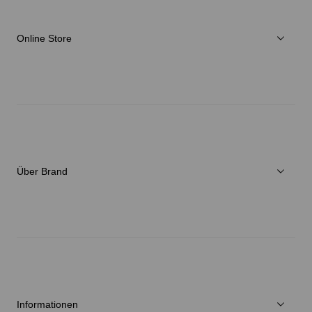
Online Store
Herren
Damen
Verschiedenes
Über Brand
C3fit Technologie
Über Goldwin
Athletes/Ambassadors
Nachhaltigkeit
Informationen