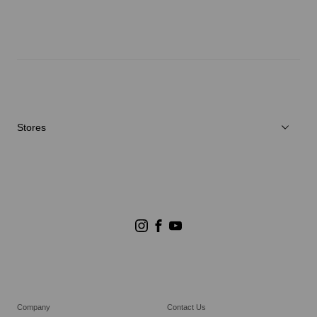
Neuigkeiten
Reparaturservice
Stores
Store Suchen
Goldwin Stores
Company
Contact Us