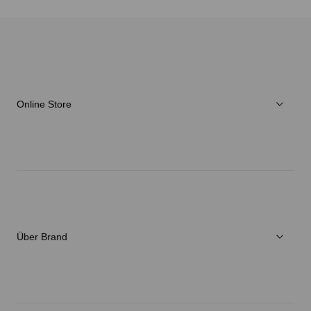
Online Store
Herren
Damen
Verschiedenes
Über Brand
C3fit Technologie