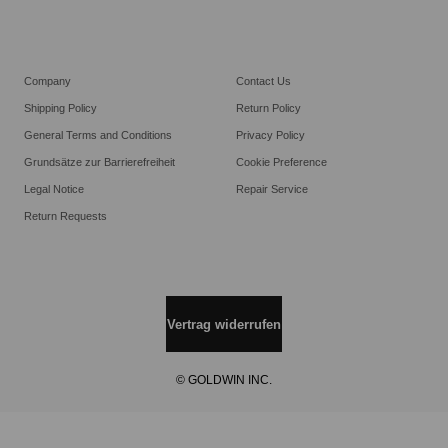
Company
Contact Us
Shipping Policy
Return Policy
General Terms and Conditions
Privacy Policy
Grundsätze zur Barrierefreiheit
Cookie Preference
Legal Notice
Repair Service
Return Requests
Vertrag widerrufen
© GOLDWIN INC.