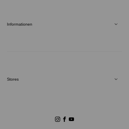
Über Goldwin
Athletes/Ambassadors
Nachhaltigkeit
Informationen
Neuigkeiten
Reparaturservice
Stores
Store Suchen
Goldwin Stores