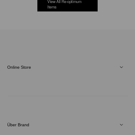
View All Re-optimum
Items
Online Store
Herren
Damen
Verschiedenes
Über Brand
C3fit Technologie