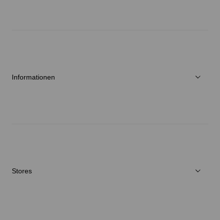
Über Goldwin
Athletes/Ambassadors
Nachhaltigkeit
Informationen
Neuigkeiten
Reparaturservice
Stores