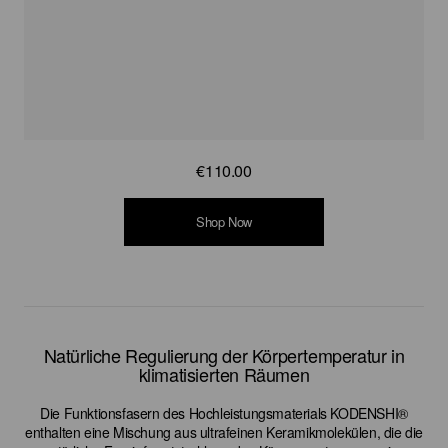
€135.00
€110.00
€135.00
€110.00
Shop Now
Shop Now
Shop Now
Shop Now
Natürliche Regulierung der Körpertemperatur in
klimatisierten Räumen
Die Funktionsfasern des Hochleistungsmaterials KODENSHI®
enthalten eine Mischung aus ultrafeinen Keramikmolekülen, die die