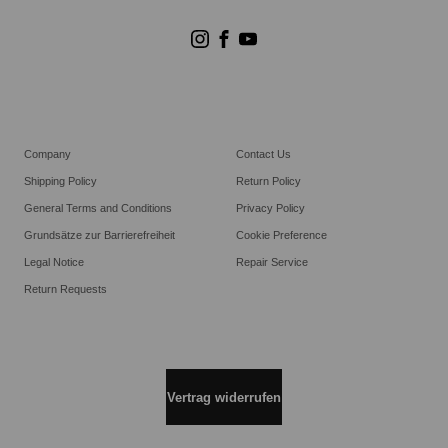
Store Suchen
Goldwin Stores
Company
Contact Us
Shipping Policy
Return Policy
General Terms and Conditions
Privacy Policy
Grundsätze zur Barrierefreiheit
Cookie Preference
Legal Notice
Repair Service
Return Requests
Vertrag widerrufen