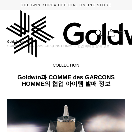
GOLDWIN KOREA OFFICIAL ONLINE STORE
Goldwin
News
Goldwin과 COMME des GARÇONS HOMME의 협업 아이템 발매 정보
COLLECTION
Goldwin과 COMME des GARÇONS
HOMME의 협업 아이템 발매 정보