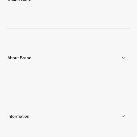
Men
Women
Accessories
About Brand
About Goldwin
Athletes/Ambassadors
Sustainability
Information