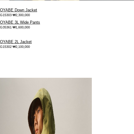
OYABE Down Jacket
G15303
₩2,300,000
OYABE 3L Wide Pants
G35361
₩1,600,000
OYABE 2L Jacket
G15302
₩2,100,000