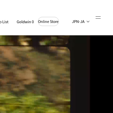
JPN-JA
 List
Goldwin 0
Online Store