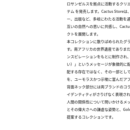
ロサンゼルスを拠点に活動するクリエイ
テム を発売します。Cactus St
ー、出版など、多岐にわたる活動を
互いの自然への思いに共感し、Cactu
クトを展開します。
本コレクションに散りばめられたグラフ
す。南アフリカの世界遺産でありま
ンスピレーションをもとに制作され、「EA
い）」というメッセージが象徴的に
配する存在ではなく、その一部とし
を、ユーモラスかつ示唆に富んだア
背面ネック部分には両ブランドのコ
イデンティティがさりげなく表現さ
人間の関係性について問いかけるメッセ
とその偉大さへの謙虚な姿勢と、Go
提案するコレクションです。