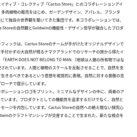
ティブ・コレクティブ「Cactus Store」とのコラボレーションアイ
oreは、多肉植物の販売をはじめ、ガーデンデザイン、アパレル、プランタ
通じて独自の世界観を築いてきた集団です。本コラボレーションでは、
s Storeの自然観とGoldwinの機能性・デザイン哲学が融合したプロダ
ィックは、Cactus Storeのチームが手がけたオリジナルデザインで
だ手付かずの大自然が残るナマクアランドでのリサーチの旅から得たイ
RTH DOES NOT BELONG TO MAN.（地球は人類の所有物ではな
配されています。人間と植物のスケールを反転させることで、自然を支
て生きるべきであるという思想を視覚的に表現。自然に対する畏敬の念
プローチで提示しています。
ラボレーションロゴをプリント。ミニマルなデザインの中に、両者のア
れています。プロダクトとしての機能性を追求するだけでなく、自然と
ージを内包しています。Cactus Storeの自然への絶え間ない探究心
ldwinのクラフトマンシップが交差することで生まれた、新たな視点を