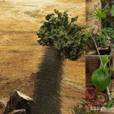
S/S Shirt
GL5653