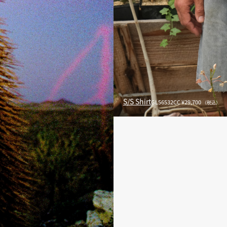
S/S Shirt
GL56532CC ¥29,700
（税込）