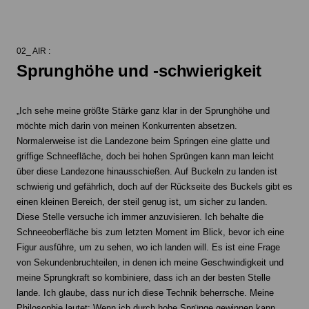
02_ AIR :
Sprunghöhe und -schwierigkeit
„Ich sehe meine größte Stärke ganz klar in der Sprunghöhe und
möchte mich darin von meinen Konkurrenten absetzen.
Normalerweise ist die Landezone beim Springen eine glatte und
griffige Schneefläche, doch bei hohen Sprüngen kann man leicht
über diese Landezone hinausschießen. Auf Buckeln zu landen ist
schwierig und gefährlich, doch auf der Rückseite des Buckels gibt es
einen kleinen Bereich, der steil genug ist, um sicher zu landen.
Diese Stelle versuche ich immer anzuvisieren. Ich behalte die
Schneeoberfläche bis zum letzten Moment im Blick, bevor ich eine
Figur ausführe, um zu sehen, wo ich landen will. Es ist eine Frage
von Sekundenbruchteilen, in denen ich meine Geschwindigkeit und
meine Sprungkraft so kombiniere, dass ich an der besten Stelle
lande. Ich glaube, dass nur ich diese Technik beherrsche. Meine
Philosophie lautet: Wenn ich durch hohe Sprünge gewinnen kann,