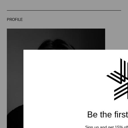
PROFILE
Ikuma Horishima
Be the firs
Sign up and get 15% off 