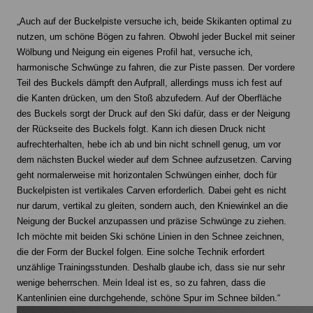
„Auch auf der Buckelpiste versuche ich, beide Skikanten optimal zu
nutzen, um schöne Bögen zu fahren. Obwohl jeder Buckel mit seiner
Wölbung und Neigung ein eigenes Profil hat, versuche ich,
harmonische Schwünge zu fahren, die zur Piste passen. Der vordere
Teil des Buckels dämpft den Aufprall, allerdings muss ich fest auf
die Kanten drücken, um den Stoß abzufedern. Auf der Oberfläche
des Buckels sorgt der Druck auf den Ski dafür, dass er der Neigung
der Rückseite des Buckels folgt. Kann ich diesen Druck nicht
aufrechterhalten, hebe ich ab und bin nicht schnell genug, um vor
dem nächsten Buckel wieder auf dem Schnee aufzusetzen. Carving
geht normalerweise mit horizontalen Schwüngen einher, doch für
Buckelpisten ist vertikales Carven erforderlich. Dabei geht es nicht
nur darum, vertikal zu gleiten, sondern auch, den Kniewinkel an die
Neigung der Buckel anzupassen und präzise Schwünge zu ziehen.
Ich möchte mit beiden Ski schöne Linien in den Schnee zeichnen,
die der Form der Buckel folgen. Eine solche Technik erfordert
unzählige Trainingsstunden. Deshalb glaube ich, dass sie nur sehr
wenige beherrschen. Mein Ideal ist es, so zu fahren, dass die
Kantenlinien eine durchgehende, schöne Spur im Schnee bilden.“