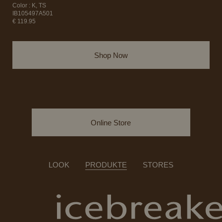
Color : K, TS
IB105497A501
€ 119.95
Shop Now
Online Store
LOOK
PRODUKTE
STORES