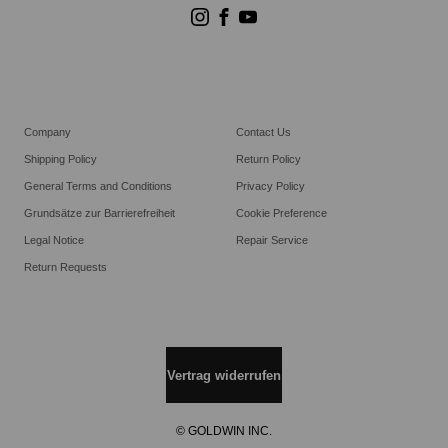
Goldwin Stores
Company
Contact Us
Shipping Policy
Return Policy
General Terms and Conditions
Privacy Policy
Grundsätze zur Barrierefreiheit
Cookie Preference
Legal Notice
Repair Service
Return Requests
Vertrag widerrufen
© GOLDWIN INC.