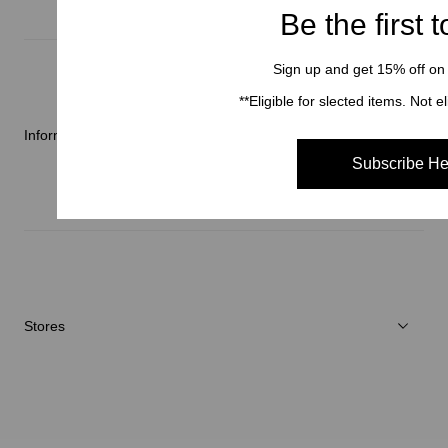
Be the first 
Über Goldwin
Sign up and get 15% off on y
Athletes/Ambassadors
**Eligible for slected items. Not el
Nachhaltigkeit
Informationen
Subscribe He
Neuigkeiten
Reparaturservice
Stores
Store Suchen