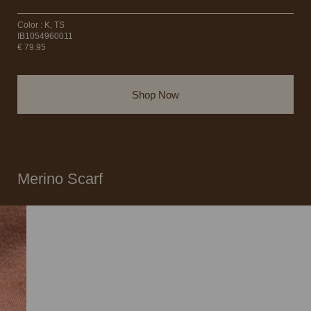
Color : K, TS
IB1054960011
€ 79.95
Shop Now
Merino Scarf