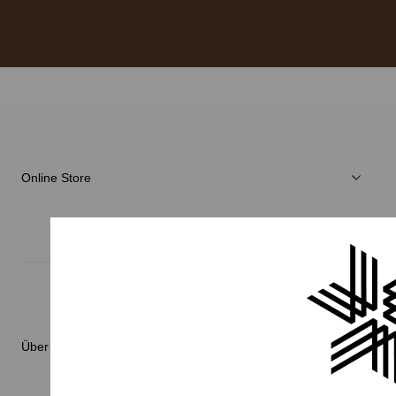
Online Store
Herren
Damen
Verschiedenes
Über Brand
C3fit Technologie