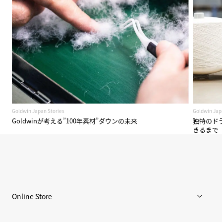
Goldwin Japan Stories
Goldwin Jap
Goldwinが考える”100年素材”ダウンの未来
独特のド
きるまで
Online Store