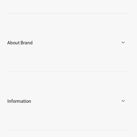
メンズ
ウィメンズ
アクセサリー
About Brand
C3fit Technology
Goldwinについて
アスリート / アンバサダー
環境への取り組み
Information
ニュース