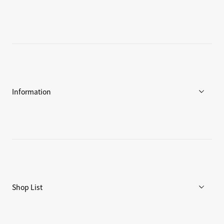
C3fit Technology
Goldwinについて
アスリート / アンバサダー
環境への取り組み
Information
ニュース
ブログ
リペア/保証
Shop List
重要なお知らせ