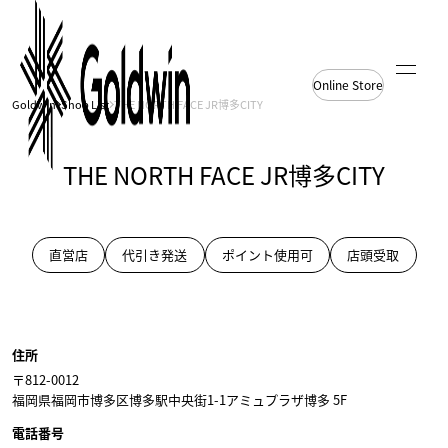
Online Store
Goldwin
Shop List
THE NORTH FACE JR博多CITY
THE NORTH FACE JR博多CITY
直営店
代引き発送
ポイント使用可
店頭受取
THE NORTH FACE JR博多
THE NORTH FACE JR博多
CITY
CITY
住所
〒812-0012
福岡県福岡市博多区博多駅中央街1-1アミュプラザ博多 5F
電話番号