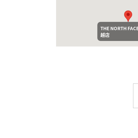
THE NORTH FA
THE NORTH FA
越店
越店