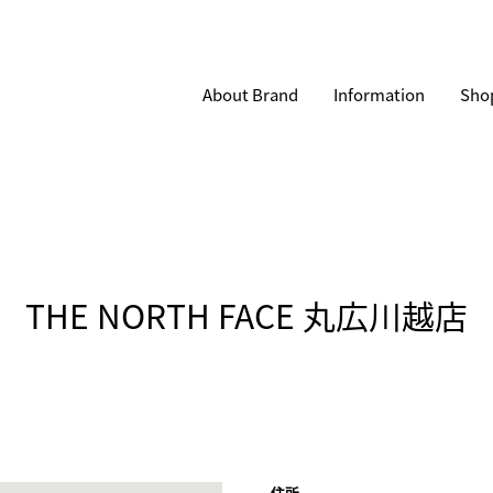
About Brand
Information
Shop
THE NORTH FACE 丸広川越店
住所