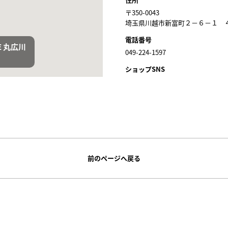
〒350-0043
埼玉県川越市新富町２－６－１ 
電話番号
CE 丸広川
CE 丸広川
049-224-1597
ショップSNS
前のページへ戻る