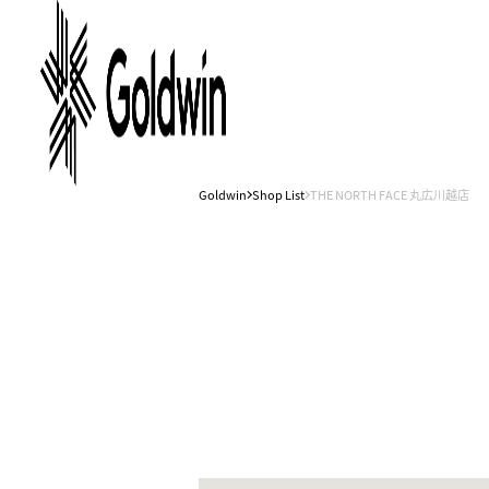
Goldwin
Shop List
THE NORTH FACE 丸広川越店