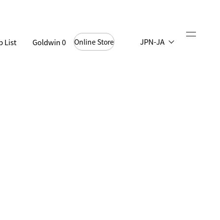
JPN-JA
 List
Goldwin 0
Online Store