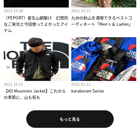
2021.10.28
2021.10.15
〈PEPORT〉星生山朝駆け 幻想的
九州の秋山を満喫できるベストコ
なご来光と今回使ってよかったアイ
ーディネート「Men's ＆ Ladies」
テム
2021.10.15
2021.02.12
【All Mountain Jacket】これから
karakoram Series
の季節に、山も街も
もっと見る