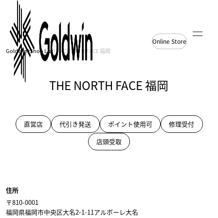
Online Store
Goldwin
Shop List
THE NORTH FACE 福岡
THE NORTH FACE 福岡
直営店
代引き発送
ポイント使用可
修理受付
店頭受取
THE NORTH FACE 福岡
THE NORTH FACE 福岡
住所
〒810-0001
福岡県福岡市中央区大名2-1-11アルボーレ大名