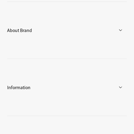
メンズ
ウィメンズ
アクセサリー
About Brand
C3fit Technology
Goldwinについて
アスリート / アンバサダー
環境への取り組み
Information
ニュース
ブログ