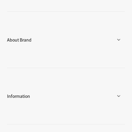
メンズ
ウィメンズ
アクセサリー
About Brand
C3fit Technology
Goldwinについて
アスリート / アンバサダー
環境への取り組み
Information
ニュース