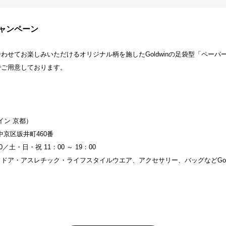
定キャンペーン
わせてお楽しみいただけるオリジナル柄を施したGoldwinの足袋型「ペー
でご用意しております。
ウイン 京都）
市中京区坂井町460番
0／土・日・祝 11：00 ～ 19：00
ドア・アスレチック・ライフスタイルウエア、アクセサリー、バッグなどGol