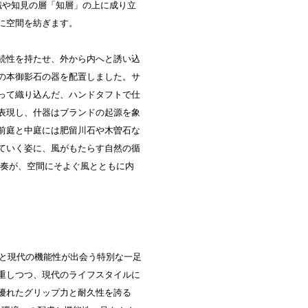
知識や知見の層「知層」の上に成り立
に空間を紡ぎます。
続性を持たせ、外から内へと誘い込
の本御影石の器を配置しました。サ
って織り込んだ、ハンドタフトで仕
表現し、什器はブランドの起源を象
前庭と中庭には肥留川石や木曽石な
ていく姿に、風がもたらす自然の循
協奏が、空間にそよぐ風とともに内
伝統と現代の機能性が出会う特別な一足
重しつつ、現代のライフスタイルに
優れたグリップ力と耐久性を誇る