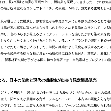
ロダクトは、⻑い経験と着実な実績の上に、機能美を実現してきました。それは
」の層が折り重なるコンセプト「『チ』の集積」を掲げ、魅力ある素材ととも
に風が通るように構成し、敷地前庭から中庭まで床に石を敷き詰めることで連
には風が運ぶ寓意に富んだあらゆるものを受けとめる象徴的な器として、大型
採用し、色のゆらぎが見えるようにグラデーションを施したかすり染の糸を使
にしなやかにたくましく伸びる桐と竹を用いることでブランドの躍進する姿を
としてかたちに落とし込みました。時間の経過による風化を表現するために、
。外から飛来する様々な種が景石や石積の陰に自然と根付き、芽吹き、変化し
。 新素材研究所が手がける国内初の京都店では、自然素材とプロダクトの
よる、日本の伝統と現代の機能性が出会う限定製品販売
をつなぐ”という思想と、関づか氏の手仕事による履物づくりが出会い、日本の
物職人・関づか氏が展開する定番モデルをベースに、日本古来の履物文化を尊
ものです。台には、上質な天然皮革を採用し、ソールには登山靴に用いられる