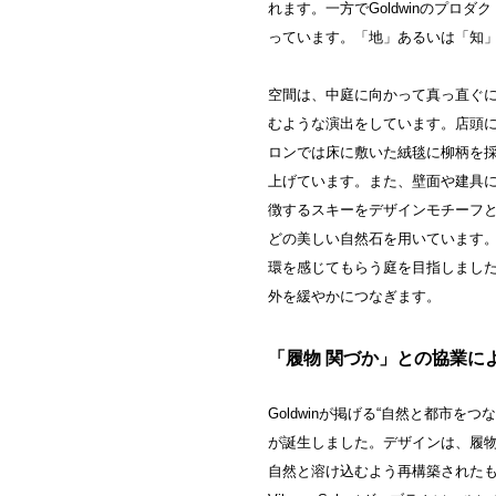
れます。一方でGoldwinのプ
っています。「地」あるいは「知
空間は、中庭に向かって真っ直ぐ
むような演出をしています。店頭
ロンでは床に敷いた絨毯に柳柄を
上げています。また、壁面や建具
徴するスキーをデザインモチーフ
どの美しい自然石を用いています
環を感じてもらう庭を目指しました
外を緩やかにつなぎます。
「履物 関づか」との協業に
Goldwinが掲げる“自然と都市
が誕生しました。デザインは、履
自然と溶け込むよう再構築された