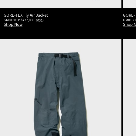
GORE-TEX Fly Air Jacket
GORE-T
GM01301P / ¥77,000
GM01300
（税込）
Shop Now
Shop 