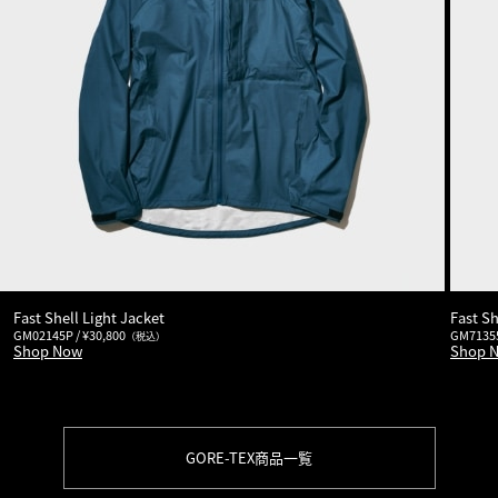
Fast Shell Light Jacket
Fast S
GM02145P / ¥30,800
GM71355
（税込）
Shop Now
Shop 
GORE-TEX商品一覧