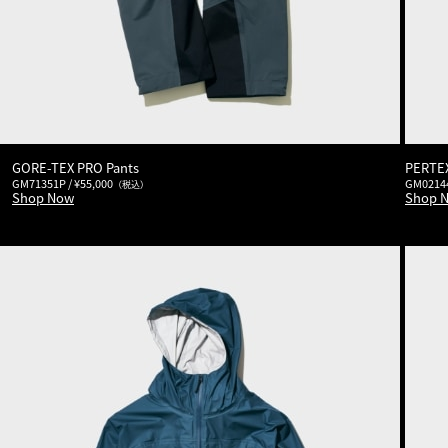
GORE-TEX PRO Pants
PERTEX
GM71351P / ¥55,000
GM02144
（税込）
Shop Now
Shop 