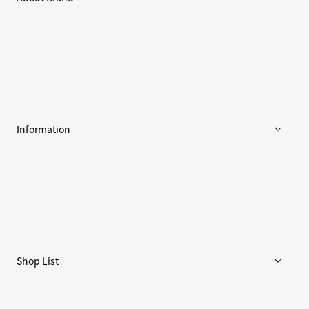
C3fit Technology
Goldwinについて
アスリート / アンバサダー
環境への取り組み
Information
ニュース
ブログ
リペア/保証
Shop List
重要なお知らせ