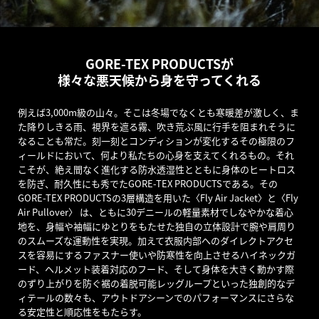
GORE-TEX PRODUCTSが
様々な悪天候から身を守ってくれる
例えば3,000m級の山々。そこは冬場でなくとも寒暖差が激しく、ま
た降りしきる雨、視界を遮る霧、吹き荒ぶ風に行手を阻まれそうに
なることも常だ。刻一刻とコンディションが変化するその極限のフ
ィールドにおいて、何より私たちの心身を支えてくれるもの。それ
こそが、絶え間なく進化する防水透湿性とともに身体のヒートロス
を防ぎ、耐久性にも秀でたGORE-TEX PRODUCTSである。その
GORE-TEX PRODUCTSの3層構造を用いた〈Fly Air Jacket〉と〈Fly
Air Pullover〉 は、ともに30デニールの軽量素材でしなやかな着心
地を、身幅や袖幅にゆとりをもたせた独自の立体設計で腕や肩周り
のスムーズな運動性を実現。加えて衣服内部へのダイレクトアクセ
スを容易にするファスナー使いや防寒性を向上させるハイネックガ
ード、ヘルメット装着対応のフード、そして身体を大きく動かす際
のずり上がりを防ぐ裾の着脱可能レッグループといった独創的なデ
ィテールの数々も、アウトドアシーンでのパフォーマンスにさらな
る安定性と順応性をもたらす。