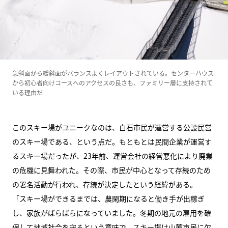
急斜面から緩斜面がバランスよくレイアウトされている。センターハウス
から初心者向けコースへのアクセスの良さも、ファミリー層に支持されて
いる理由だ
このスキー場がユニークなのは、白石市民が運営する公設民営
のスキー場である、という点だ。もともとは民間企業が運営す
るスキー場だったが、23年前、運営会社の経営悪化により廃業
の危機に見舞われた。その際、市民が中心となって存続のため
の署名活動が行われ、存続が決定したという経緯がある。
「スキー場ができるまでは、農閑期になると働き手が出稼ぎ
し、家族がばらばらになっていました。冬期の地元の雇用を確
保して地域社会を守るという意味で、スキー場は山麓市民に欠