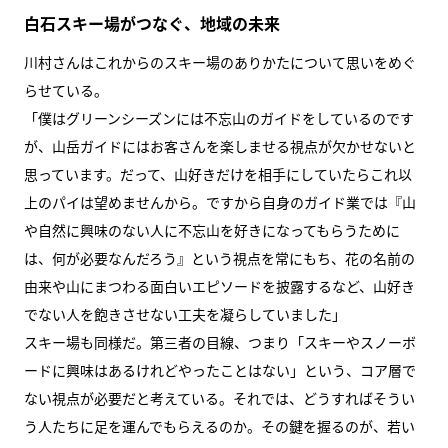
白石スキー場がつなぐ、地域の未来
川村さんはこれからのスキー場のありかたについて思いをめぐ
らせている。
「僕はグリーンシーズンには不忘山のガイドをしているのです
が、山岳ガイドにはお客さんを楽しませる視点が欠かせないと
思っています。だって、山好きだけを相手にしていたらこれ以
上のパイは望めませんから。ですから自身のガイド業では『山
や自然に興味のない人に不忘山を好きになってもらうために
は、何が必要なんだろう』という視点を常にもち、花の名前の
由来や山にまつわる面白いエピソードを披露するなど、山好き
でない人を飽きさせない工夫を凝らしていました」
スキー場も同様だ。第三者の目線、つまり「スキーやスノーボ
ードに興味はあるけれどやったことはない」という、コア層で
ない視点が必要だと考えている。それでは、どうすればそうい
う人たちに足を運んでもらえるのか。その鍵を握るのが、若い