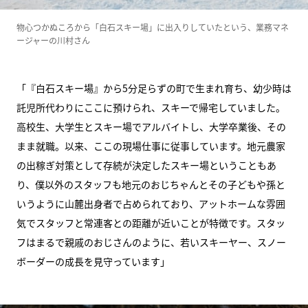
物心つかぬころから「白石スキー場」に出入りしていたという、業務マネ
ージャーの川村さん
「『白石スキー場』から5分足らずの町で生まれ育ち、幼少時は
託児所代わりにここに預けられ、スキーで帰宅していました。
高校生、大学生とスキー場でアルバイトし、大学卒業後、その
まま就職。以来、ここの現場仕事に従事しています。地元農家
の出稼ぎ対策として存続が決定したスキー場ということもあ
り、僕以外のスタッフも地元のおじちゃんとその子どもや孫と
いうように山麓出身者で占められており、アットホームな雰囲
気でスタッフと常連客との距離が近いことが特徴です。スタッ
フはまるで親戚のおじさんのように、若いスキーヤー、スノー
ボーダーの成長を見守っています」