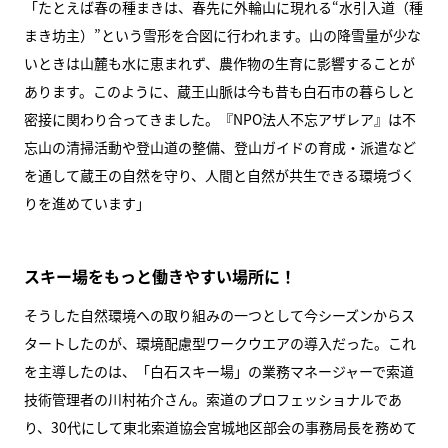
「たとえば春の種まきは、春先に外輪山に現れる“水引入道（種
まき坊主）”という雪形を合図に行われます。山の降雪量が少な
いときは山麓も水に恵まれず、農作物の生育に影響することが
あります。このように、蔵王山脈は今も昔も白石市の暮らしと
密接に関わり合ってきました。『NPO法人不忘アザレア』は不
忘山の清掃活動や登山道の整備、登山ガイドの育成・派遣など
を通して蔵王の自然を守り、人間と自然が共生できる環境づく
りを進めています」
スキー場をもっと働きやすい場所に！
そうした自然環境への取り組みの一つとして今シーズンからス
タートしたのが、環境配慮型ワークウエアの導入だった。これ
を主導したのは、「白石スキー場」の業務マネージャーで索道
技術管理者の川村祐介さん。索道のプロフェッショナルであ
り、30代にして東北索道協会宮城地区部会の事務局長を務めて