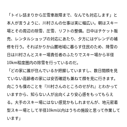
「トイレ詰まりから圧雪車故障まで、なんでも対応します」と
本人が言うように、川村さんの仕事は実に幅広い。朝はスキー
場とその周辺の除雪、圧雪、リフトの整備。日中はチケット販
売、レンタルショップの対応にあたり、夕方にはゲレンデの補
修を行う。そればかりか山麓地域に暮らす住民のため、降雪の
日は川村さんとスキー場責任者のふたりでスキー場から半径
10km程度圏内の除雪を行っているのだ。
「どの家に誰が住んでいるか把握していますし、数日間顔を見
ていない高齢者の家には安否確認も兼ねて顔を見に行きます。
向こうも僕のことを『川村さんのところのせがれ』とわかって
いますから、知らない人が出向くより安心感をもってもらえ
る。大手のスキー場にはない感覚かもしれませんが、地元密着
型スキー場として半径10km以内はうちの施設と思って作業して
います」