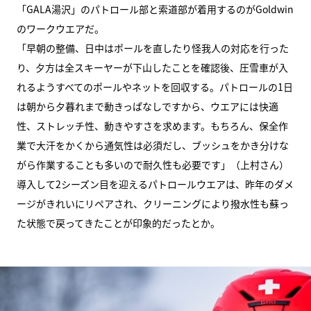
「GALA湯沢」のパトロール部と索道部が着用するのがGoldwin
のワークウエアだ。
「早朝の整備、日中はポールを直したり怪我人の対応を行った
り、夕方は全スキーヤーが下山したことを確認後、圧雪車が入
れるようすべてのポールやネットを回収する。パトロールの1日
は朝から夕暮れまで動きっぱなしですから、ウエアには快適
性、ストレッチ性、動きやすさを求めます。もちろん、保全作
業で大汗をかくから通気性は必須だし、ブッシュをかき分けな
がら作業することも多いので耐久性も必要です」（上村さん）
導入して2シーズン目を迎えるパトロールウエアは、昨年のダメ
ージがきれいにリペアされ、クリーニングにより撥水性も蘇っ
た状態で戻ってきたことが印象的だったとか。