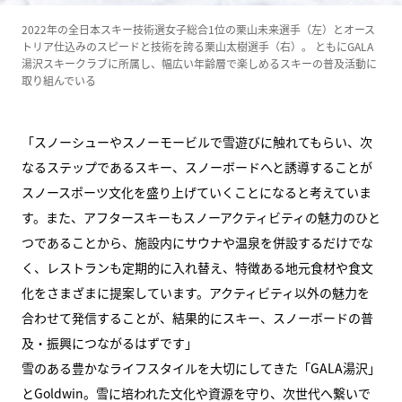
2022年の全日本スキー技術選女子総合1位の栗山未来選手（左）とオース
トリア仕込みのスピードと技術を誇る栗山太樹選手（右）。
ともにGALA
湯沢スキークラブに所属し、幅広い年齢層で楽しめるスキーの普及活動に
取り組んでいる
「スノーシューやスノーモービルで雪遊びに触れてもらい、次
なるステップであるスキー、スノーボードへと誘導することが
スノースポーツ文化を盛り上げていくことになると考えていま
す。また、アフタースキーもスノーアクティビティの魅力のひと
つであることから、施設内にサウナや温泉を併設するだけでな
く、レストランも定期的に入れ替え、特徴ある地元食材や食文
化をさまざまに提案しています。アクティビティ以外の魅力を
合わせて発信することが、結果的にスキー、スノーボードの普
及・振興につながるはずです」
雪のある豊かなライフスタイルを大切にしてきた「GALA湯沢」
とGoldwin。雪に培われた文化や資源を守り、次世代へ繋いで