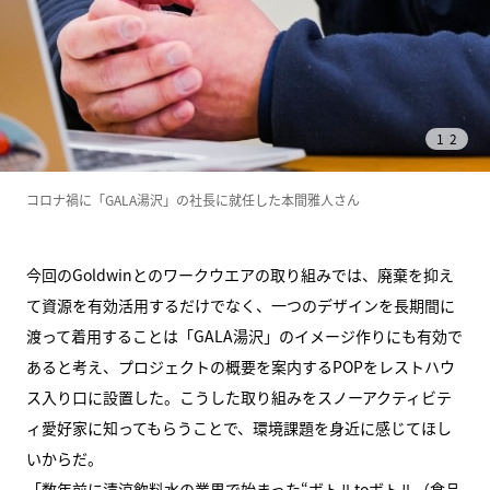
1
/
2
コロナ禍に「GALA湯沢」の社長に就任した本間雅人さん
今回のGoldwinとのワークウエアの取り組みでは、廃棄を抑え
て資源を有効活用するだけでなく、一つのデザインを長期間に
渡って着用することは「GALA湯沢」のイメージ作りにも有効で
あると考え、プロジェクトの概要を案内するPOPをレストハウ
ス入り口に設置した。こうした取り組みをスノーアクティビテ
ィ愛好家に知ってもらうことで、環境課題を身近に感じてほし
いからだ。
「数年前に清涼飲料水の業界で始まった“ボトルtoボトル（食品