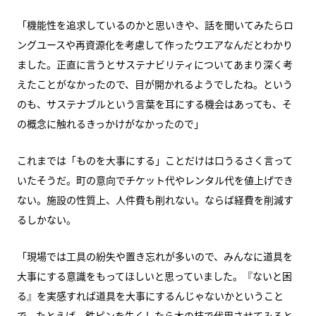
「機能性を追求しているのかと思いきや、話を聞いてみたらロ
ングユースや再資源化を考慮して作ったウエアなんだとわかり
ました。正直に言うとサステナビリティについてあまり深く考
えたことがなかったので、目が開かれるようでしたね。という
のも、サステナブルという言葉を耳にする機会はあっても、そ
の概念に触れるきっかけがなかったので」
これまでは「ものを大事にする」ことだけは口うるさく言って
いたそうだ。町の意向でチケット代やレンタル代を値上げでき
ない。施設の性質上、人件費も削れない。ならば経費を削減す
るしかない。
「現場では工具の紛失や置き忘れが多いので、みんなに道具を
大事にする意識をもってほしいと思っていました。『ないと困
る』を実感すれば道具を大事にするんじゃないかということ
で、たとえば、鉄ピンを失くしたら木の枝で代用させてみると