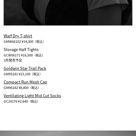
Warf Dry T-shirt
GMW66102 ¥14,300
（税込）
Storage Half Tights
GCW06171 ¥16,500
（税込）
Goldwin Star Trail Pack
GM95181 ¥23,100
（税込）
Compact Run Mesh Cap
GM96182 ¥8,800
（税込）
Ventilating Light Mid Cut Socks
GC24176 ¥2,640
（税込）