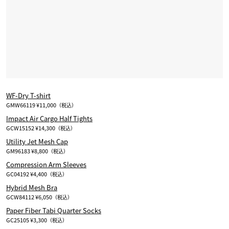
WF-Dry T-shirt
GMW66119 ¥11,000
（税込）
Impact Air Cargo Half Tights
GCW15152 ¥14,300
（税込）
Utility Jet Mesh Cap
GM96183 ¥8,800
（税込）
Compression Arm Sleeves
GC04192 ¥4,400
（税込）
Hybrid Mesh Bra
GCW84112 ¥6,050
（税込）
Paper Fiber Tabi Quarter Socks
GC25105 ¥3,300
（税込）