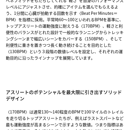
ベネフィットをもたらしてくれる“軽さ”を自身のパフォーマンス
レベルにアジャストさせ、的確にアイテムを選んでもらえるよ
う、1分間に心臓が拍動する回数を示す〈Beat Per Minutes＝
BPM〉を指標に採用。平常時60～100といわれるBPMを基準に、
トップアスリートの運動強度に耐えうる〈170BPM〉、軽さと利
便性のバランスがとれた設計で一般的なランニングからトレッキ
ングシーンまで幅広いシーンをカバーする〈150BPM〉、そして
利便性に重きを置きつつ長く動き続けることを目的とした
〈130BPM〉という３段階の数値レベルを設定し、それぞれの運
動目的に沿ったラインナップを展開しています。
アスリートのポテンシャルを最大限に引き出すソリッド
デザイン
〈170BPM〉は通常130～140程度のBPMで100マイルのトレイル
を走り切るトップアスリートたちが、例えばラストスパートなど
最も運動強度が高まるシーンで示すような数値。つまり指標はあ