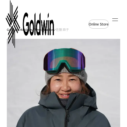
Online Store
Goldwin
Athletes / Ambassadors
佐藤 麻子