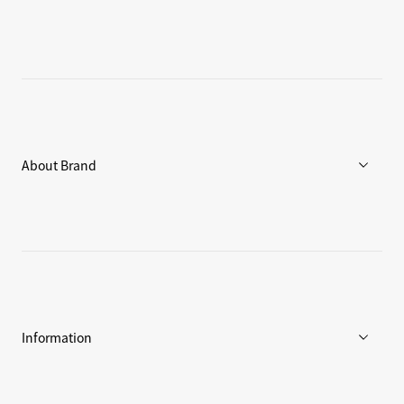
メンズ
ウィメンズ
アクセサリー
About Brand
C3fit Technology
Goldwinについて
アスリート / アンバサダー
環境への取り組み
Information