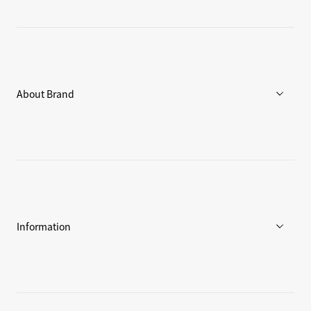
メンズ
ウィメンズ
アクセサリー
About Brand
C3fit Technology
Goldwinについて
アスリート / アンバサダー
環境への取り組み
Information
ニュース