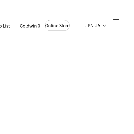
JPN-JA
 List
Goldwin 0
Online Store